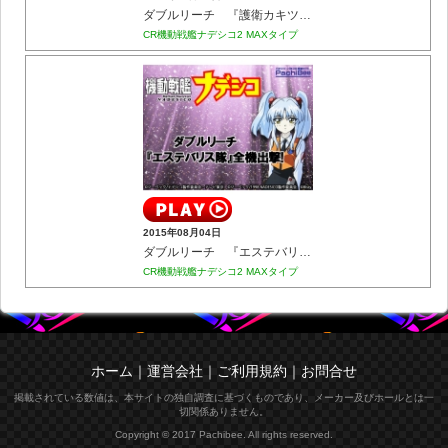
ダブルリーチ 『護衛カキツバタ艦』
CR機動戦艦ナデシコ2 MAXタイプ
2015年08月04日
ダブルリーチ 『エステバリス隊』全機出撃!
CR機動戦艦ナデシコ2 MAXタイプ
ホーム
｜
運営会社
｜
ご利用規約
｜
お問合せ
掲載されている数値は、本サイトの独自調査に基づくものであり、メーカー及びホールとは一
切関係ありません。
Copyright © 2017 Pachibee. All rights reserved.