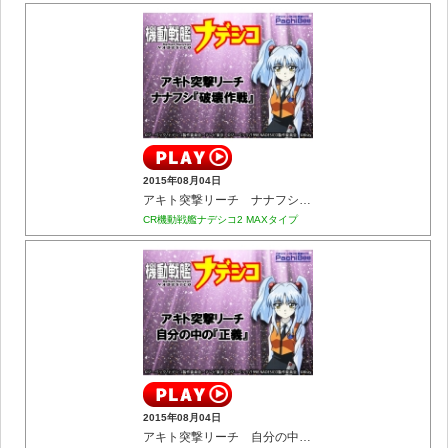
2015年08月04日
アキト突撃リーチ ナナフシ『破壊作戦』
CR機動戦艦ナデシコ2 MAXタイプ
2015年08月04日
アキト突撃リーチ 自分の中の『正義』