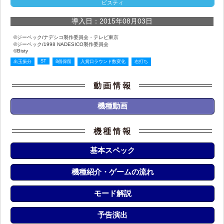
ビスティ
導入日：2015年08月03日
©ジーベック/ナデシコ製作委員会・テレビ東京
©ジーベック/1998 NADESICO製作委員会
©Bisty
ST
出玉振分
8個保留
入賞口ラウンド数変化
右打ち
機種動画
基本スペック
機種紹介・ゲームの流れ
モード解説
予告演出