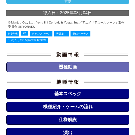
京楽
導入日：2025年08月04日
© Manjuu Co., Ltd., YongShi Co.,Ltd. & Yostar, Inc.／アニメ「アズールレーン」製作
委員会 ©KYORAKU
AT
6.5号機
チャンスゾーン
天井あり
擬似ボーナス
1Gあたり約2.5枚or約5.1枚増加
機種動画
基本スペック
機種紹介・ゲームの流れ
仕様解説
演出