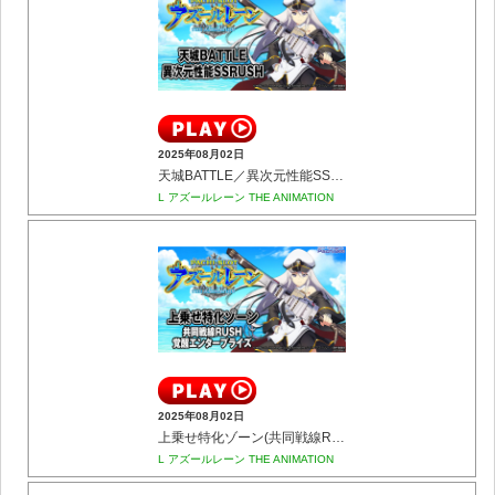
2025年08月02日
天城BATTLE／異次元性能SSRUSH
L アズールレーン THE ANIMATION
2025年08月02日
上乗せ特化ゾーン(共同戦線RUSH／覚醒エンタープライズ)
L アズールレーン THE ANIMATION