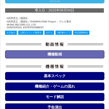
メーシー
導入日：2025年08月04日
©武井宏之／講談社
©武井宏之・講談社／SHAMAN KING Project.・テレビ東京
℗KING RECORD CO.,LTD.
©UNIVERSAL ENTERTAINMENT
出玉振分
入賞口ラウンド数変化
右打ち
1種2種タイプ
特定図柄時短
機種動画
基本スペック
機種紹介・ゲームの流れ
モード解説
予告演出