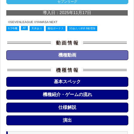
セブンリーグ
導入日：2025年11月17日
©SEVENLEAGUE ©YAMASA NEXT
AT
6.5号機
天井あり
擬似ボーナス
1Gあたり約8.8枚増加
機種動画
基本スペック
機種紹介・ゲームの流れ
仕様解説
演出