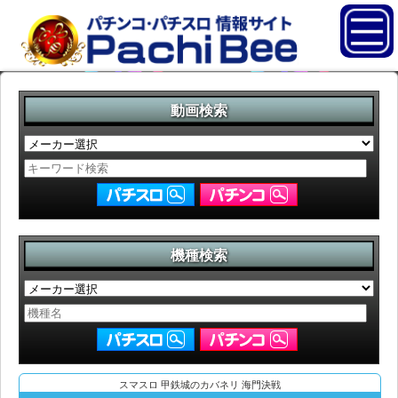
動画検索
機種検索
スマスロ 甲鉄城のカバネリ 海門決戦