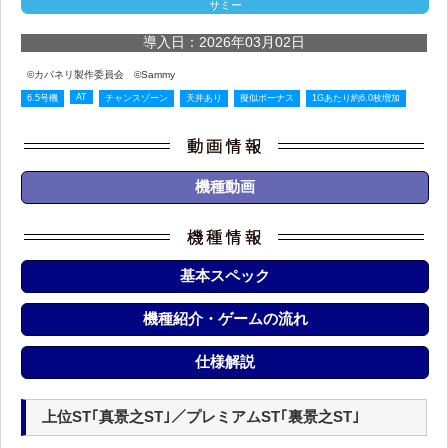
サミー
導入日：2026年03月02日
©カバネリ製作委員会 ©Sammy
AT
6.5号機
チャンスゾーン
天井あり
擬似ボーナス
1Gあたり約6.0枚増加
機種動画
基本スペック
機種紹介・ゲームの流れ
仕様解説
上位ST｢真景之ST｣／プレミアムST｢裏景之ST｣