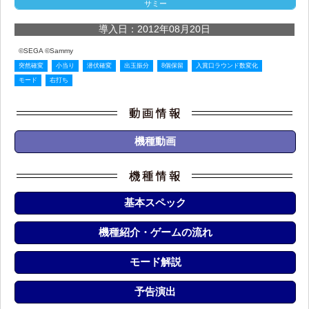
サミー
導入日：2012年08月20日
©SEGA ©Sammy
突然確変
小当り
潜伏確変
出玉振分
8個保留
入賞口ラウンド数変化
モード
右打ち
機種動画
基本スペック
機種紹介・ゲームの流れ
モード解説
予告演出