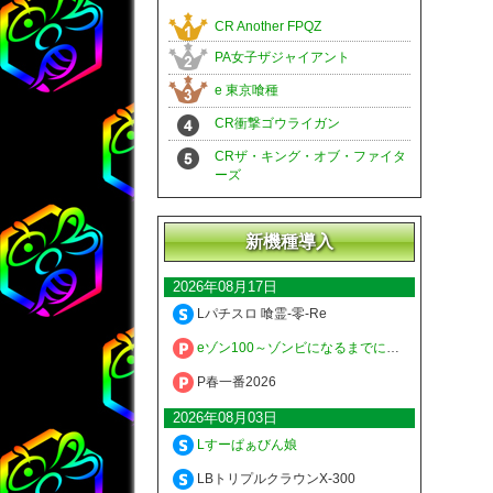
CR Another FPQZ
PA女子ザジャイアント
e 東京喰種
CR衝撃ゴウライガン
CRザ・キング・オブ・ファイタ
ーズ
新機種導入
2026年08月17日
Lパチスロ 喰霊-零-Re
eゾン100～ゾンビになるまでにしたい100のこと～
P春一番2026
2026年08月03日
Lすーぱぁびん娘
LBトリプルクラウンX-300