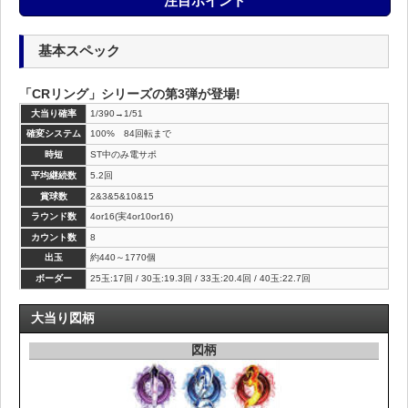
注目ポイント
基本スペック
「CRリング」シリーズの第3弾が登場!
大当り確率
1/390→1/51
確変システム
100% 84回転まで
時短
ST中のみ電サポ
平均継続数
5.2回
賞球数
2&3&5&10&15
ラウンド数
4or16(実4or10or16)
カウント数
8
出玉
約440～1770個
ボーダー
25玉:17回 / 30玉:19.3回 / 33玉:20.4回 / 40玉:22.7回
大当り図柄
図柄