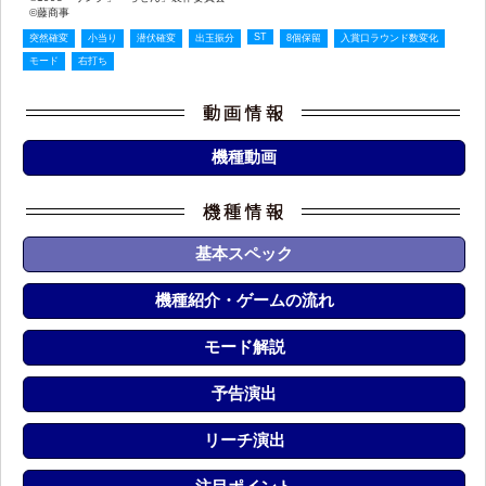
©藤商事
ST
突然確変
小当り
潜伏確変
出玉振分
8個保留
入賞口ラウンド数変化
モード
右打ち
機種動画
基本スペック
機種紹介・ゲームの流れ
モード解説
予告演出
リーチ演出