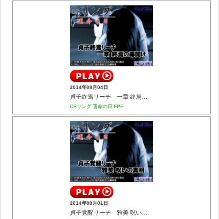
2014年08月04日
貞子終焉リーチ 一章 終焉の幕開け
CRリング 運命の日 FPF
2014年08月01日
貞子覚醒リーチ 雅美 呪いの真相