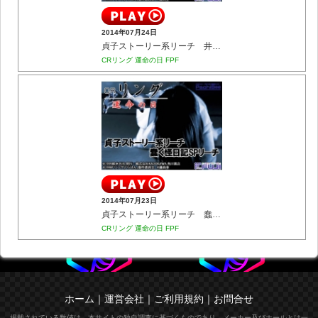
2014年07月24日
貞子ストーリー系リーチ 井戸に葬られた記憶SPリーチ
CRリング 運命の日 FPF
2014年07月23日
貞子ストーリー系リーチ 蠢く怪日記SPリーチ
CRリング 運命の日 FPF
ホーム
｜
運営会社
｜
ご利用規約
｜
お問合せ
掲載されている数値は、本サイトの独自調査に基づくものであり、メーカー及びホールとは一