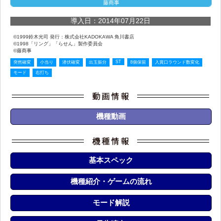
藤商事
導入日：2014年07月22日
©1999鈴木光司 発行：株式会社KADOKAWA 角川書店
©1998「リング」「らせん」製作委員会
©藤商事
ST
突然確変
小当り
潜伏確変
出玉振分
8個保留
入賞口ラウンド数変化
モード
右打ち
機種動画
基本スペック
機種紹介・ゲームの流れ
モード解説