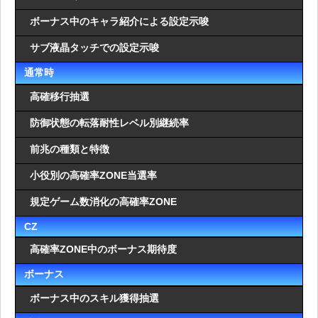
ボーナス中のキャラ紹介による設定示唆
サブ液晶タッチでの設定示唆
通常時
高確移行抽選
防御状態の転落耐性レベル別継続率
前兆の種類と特徴
小役別の高確率ZONE当選率
規定ゲーム数消化の高確率ZONE
CZ
高確率ZONE中のボーナス期待度
ボーナス
ボーナス中のスキル獲得抽選