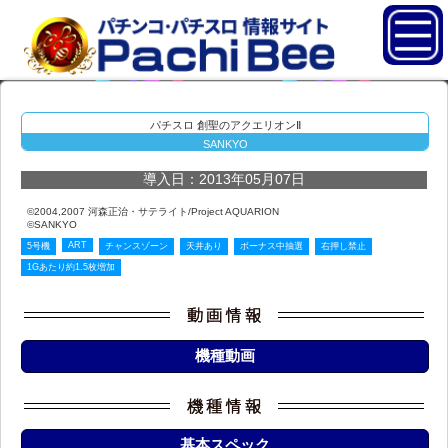
パチスロ 創聖のアクエリオンⅡ
SANKYO
導入日：2013年05月07日
©2004,2007 河森正治・サテライト/Project AQUARION
©SANKYO
ART
5号機
チャンスゾーン
天井あり
ボーナス中抽選
右押し禁止
1Gあたり約1.5枚増加
機種動画
基本スペック