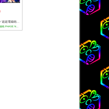
突破チャレンジ／超超電磁砲RUSH
eとある科学の超電磁砲 PHASE NEXT