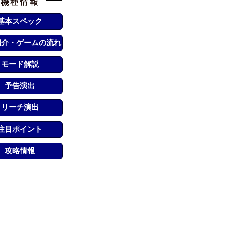
基本スペック
紹介・ゲームの流れ
モード解説
予告演出
リーチ演出
注目ポイント
攻略情報