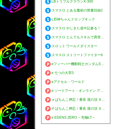
LBトリプルクラウンX-300
スマスロ とある魔術の禁書目録2
L邪神ちゃんドロップキック
スマスロ やじきた道中記参る！
スマスロ とんでもスキルで異世界放浪メシ
スロット ワールドダイスター
スマスロ ストリートファイター6
eフィーバー機動戦士ガンダムSEED クライマックス
e 七つの大罪3
eアクセル・ワールド
e ソードアート・オンライン アリシゼーション 夜空
ｅぱちんこ押忍！番長 漢の頂 ９９ver.
Ｐぱちんこ押忍！番長 漢の頂 ９９ver.
e EDENS ZERO ～究極LT～