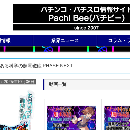
種情報
業界ニュース
コラム・
ロ機種一覧
コ機種一覧
展示会ニュース
新機種導入日
動画アクセ
全国稼働
コ
ある科学の超電磁砲 PHASE NEXT
：2025年10月06日
動画一覧