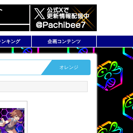
ランキング
企画コンテンツ
スランキング
ランキング
ラム
機種解析情報
WEB 漫画
オレンジ