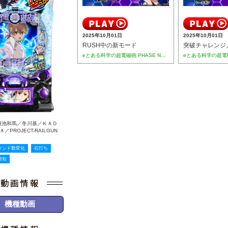
2025年10月01日
2025年10月01日
RUSH中の新モード
eとある科学の超電磁砲 PHASE NEXT
8 鎌池和馬／冬川基／ＫＡＤ
／PROJECT-RAILGUN
ウンド数変化
右打ち
時短
機種動画