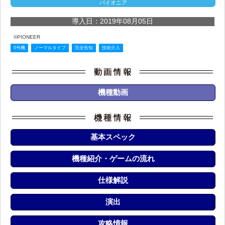
パイオニア
導入日：2019年08月05日
©PIONEER
6号機
ノーマルタイプ
完全告知
技術介入
機種動画
基本スペック
機種紹介・ゲームの流れ
仕様解説
演出
攻略情報