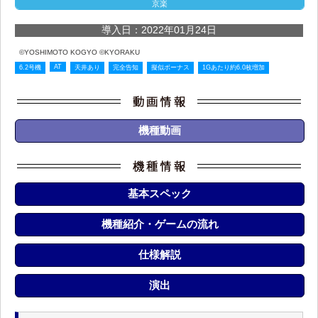
京楽
導入日：2022年01月24日
©YOSHIMOTO KOGYO ©KYORAKU
AT
6.2号機
天井あり
完全告知
擬似ボーナス
1Gあたり約6.0枚増加
機種動画
基本スペック
機種紹介・ゲームの流れ
仕様解説
演出