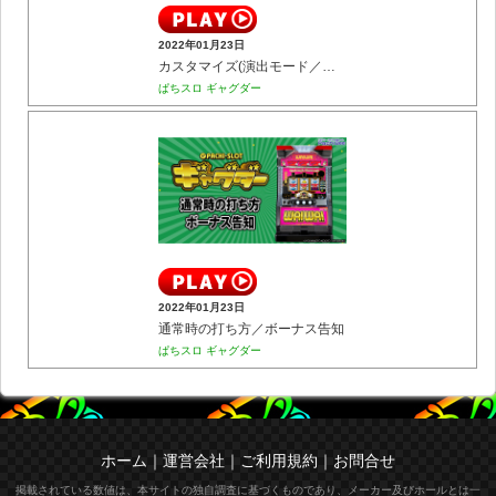
2022年01月23日
カスタマイズ(演出モード／告知位置／サウンド)
ぱちスロ ギャグダー
2022年01月23日
通常時の打ち方／ボーナス告知
ぱちスロ ギャグダー
ホーム
｜
運営会社
｜
ご利用規約
｜
お問合せ
掲載されている数値は、本サイトの独自調査に基づくものであり、メーカー及びホールとは一