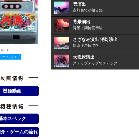
雲演出
点灯色で小役告知
背景演出
背景で期待度示唆
さざなみ演出 消灯演出
対応役矛盾で!?
ENSHI
大漁旗演出
ノーマルタイプ
ステップアップでチャンス!!
機種動画
基本スペック
紹介・ゲームの流れ