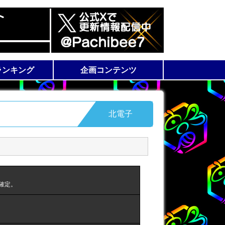
ランキング
企画コンテンツ
スランキング
ランキング
ラム
機種解析情報
WEB 漫画
北電子
確定。