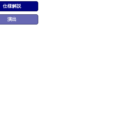
仕様解説
演出