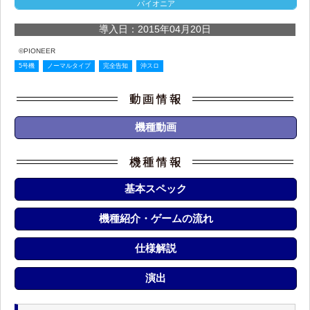
パイオニア
導入日：2015年04月20日
©PIONEER
5号機
ノーマルタイプ
完全告知
沖スロ
機種動画
基本スペック
機種紹介・ゲームの流れ
仕様解説
演出