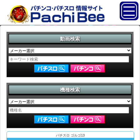
動画検索
機種検索
パチスロ ゴルゴ13