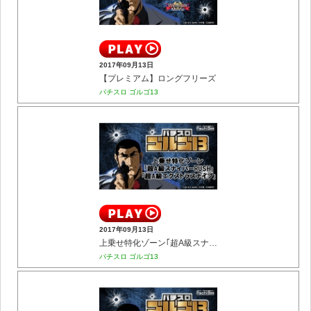
2017年09月13日
【プレミアム】ロングフリーズ
パチスロ ゴルゴ13
2017年09月13日
上乗せ特化ゾーン｢超A級スナイパーRUSH｣｢超A級エクストラスナイプ｣
パチスロ ゴルゴ13