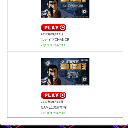
2017年09月13日
スナイプCHANCE
パチスロ ゴルゴ13
2017年09月13日
GAME13(通常時)
パチスロ ゴルゴ13