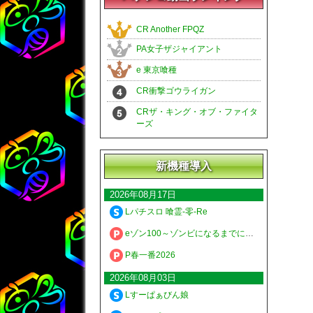
CR Another FPQZ
PA女子ザジャイアント
e 東京喰種
CR衝撃ゴウライガン
CRザ・キング・オブ・ファイタ
ーズ
新機種導入
2026年08月17日
Lパチスロ 喰霊-零-Re
eゾン100～ゾンビになるまでにしたい100のこと～
P春一番2026
2026年08月03日
Lすーぱぁびん娘