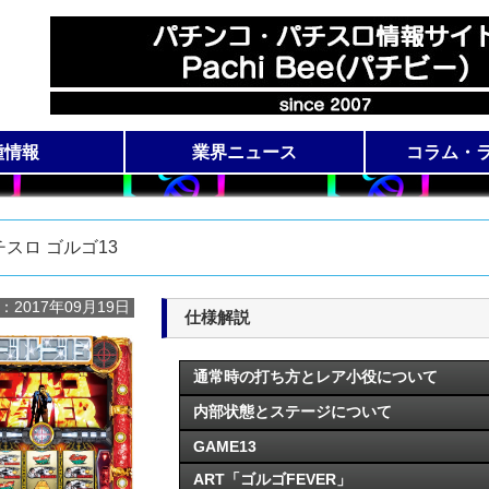
種情報
業界ニュース
コラム・
ロ機種一覧
コ機種一覧
展示会ニュース
新機種導入日
動画アクセ
全国稼働
コ
チスロ ゴルゴ13
：2017年09月19日
仕様解説
通常時の打ち方とレア小役について
内部状態とステージについて
GAME13
ART「ゴルゴFEVER」