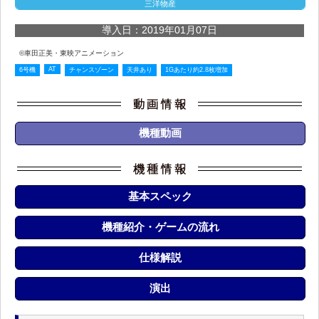
三洋物産
導入日：2019年01月07日
©車田正美・東映アニメーション
AT
6号機
チャンスゾーン
天井あり
1Gあたり約2.8枚増加
機種動画
基本スペック
機種紹介・ゲームの流れ
仕様解説
演出