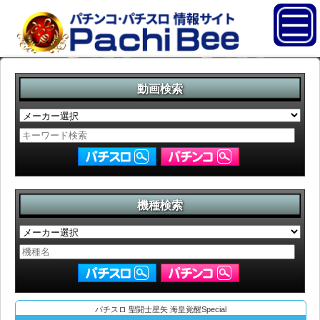
動画検索
機種検索
パチスロ 聖闘士星矢 海皇覚醒Special