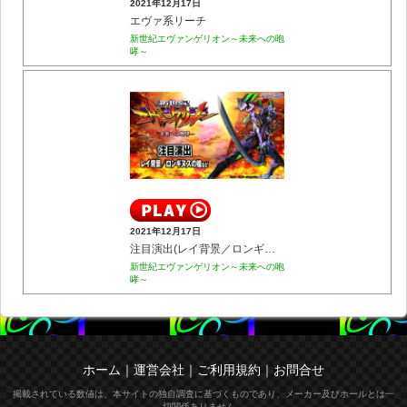
2021年12月17日
エヴァ系リーチ
新世紀エヴァンゲリオン～未来への咆
哮～
2021年12月17日
注目演出(レイ背景／ロンギヌスの槍など)
新世紀エヴァンゲリオン～未来への咆
哮～
ホーム
｜
運営会社
｜
ご利用規約
｜
お問合せ
掲載されている数値は、本サイトの独自調査に基づくものであり、メーカー及びホールとは一
切関係ありません。