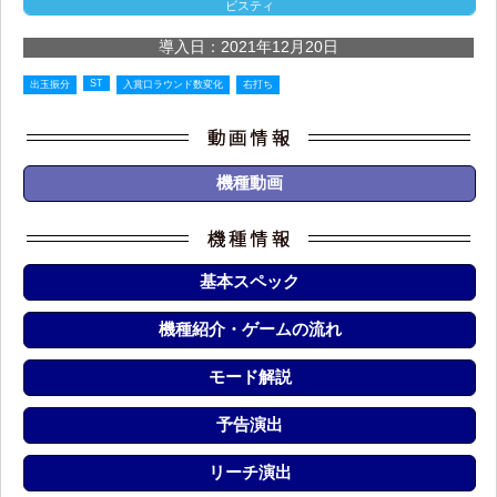
ビスティ
導入日：2021年12月20日
ST
出玉振分
入賞口ラウンド数変化
右打ち
機種動画
基本スペック
機種紹介・ゲームの流れ
モード解説
予告演出
リーチ演出