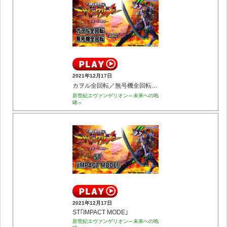
2021年12月17日
カヲル全回転／無号機全回転【プレミアム】
新世紀エヴァンゲリオン～未来への咆
哮～
2021年12月17日
ST｢IMPACT MODE｣
新世紀エヴァンゲリオン～未来への咆