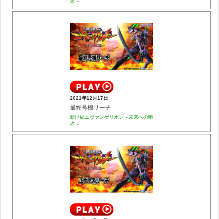
哮～
2021年12月17日
最終号機リーチ
新世紀エヴァンゲリオン～未来への咆
哮～