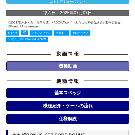
コナミアミューズメント
導入日：2025年07月07日
©2023 顎木あくみ・月岡月穂／KADOKAWA／「わたしの幸せな結婚」製作委員会
©Konami Amusement
AT
6.5号機
チャンスゾーン
天井あり
擬似ボーナス
1Gあたり約2.2枚or約4.2枚増加
機種動画
基本スペック
機種紹介・ゲームの流れ
仕様解説