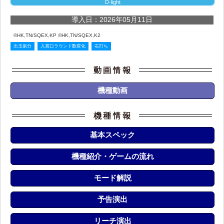
D-light
導入日：2026年05月11日
©HK,TN/SQEX,KP ©HK,TN/SQEX,K2
出玉振分
入賞口ラウンド数変化
右打ち
機種動画
基本スペック
機種紹介・ゲームの流れ
モード解説
予告演出
リーチ演出