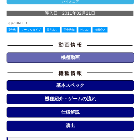
パイオニア
導入日：2011年02月21日
(C)PIONEER
5号機
ノーマルタイプ
天井あり
完全告知
沖スロ
技術介入
機種動画
基本スペック
機種紹介・ゲームの流れ
仕様解説
演出