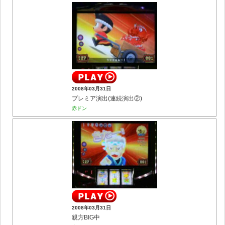
2008年03月31日
プレミア演出(連続演出②)
赤ドン
2008年03月31日
親方BIG中