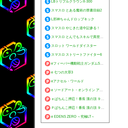
LBトリプルクラウンX-300
スマスロ とある魔術の禁書目録2
L邪神ちゃんドロップキック
スマスロ やじきた道中記参る！
スマスロ とんでもスキルで異世界放浪メシ
スロット ワールドダイスター
スマスロ ストリートファイター6
eフィーバー機動戦士ガンダムSEED クライマックス
e 七つの大罪3
eアクセル・ワールド
e ソードアート・オンライン アリシゼーション 夜空
ｅぱちんこ押忍！番長 漢の頂 ９９ver.
Ｐぱちんこ押忍！番長 漢の頂 ９９ver.
e EDENS ZERO ～究極LT～