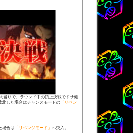
ス大当りで、ラウンド中の頂上決戦でドサ健
敗北した場合はチャンスモードの
「リベン
た場合は
「リベンジモード」
へ突入。