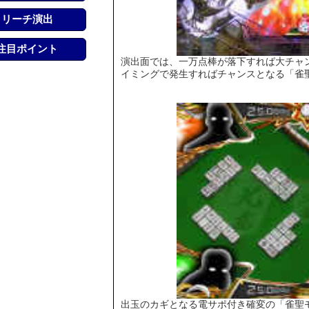
リーチ演出
注目ポイント
演出面では、一万点棒が落下すれば大チャ
イミングで発生すればチャンスとなる「雀
出玉のカギとなる電サポ付き確変の「雀聖