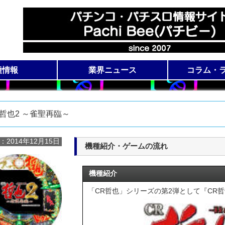
種情報
業界ニュース
コラム・
ロ機種一覧
コ機種一覧
展示会ニュース
新機種導入日
動画アクセ
全国稼働
コ
R哲也2 ～雀聖再臨～
：2014年12月15日
機種紹介・ゲームの流れ
機種紹介
「CR哲也」シリーズの第2弾として『CR哲