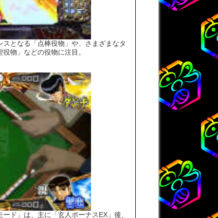
ンスとなる「点棒役物」や、さまざまなタ
聖役物」などの役物に注目。
モード」は、主に「玄人ボーナスEX」後、