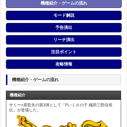
機種紹介・ゲームの流れ
モード解説
予告演出
リーチ演出
注目ポイント
攻略情報
機種紹介・ゲームの流れ
機種紹介
サミー×原哲夫の第3弾として『Pいくさの子 織田三郎信長
伝』が登場した。