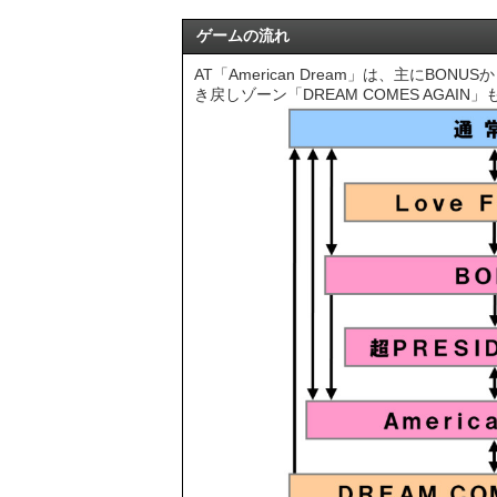
ゲームの流れ
AT「American Dream」は、主にBO
き戻しゾーン「DREAM COMES AGAIN