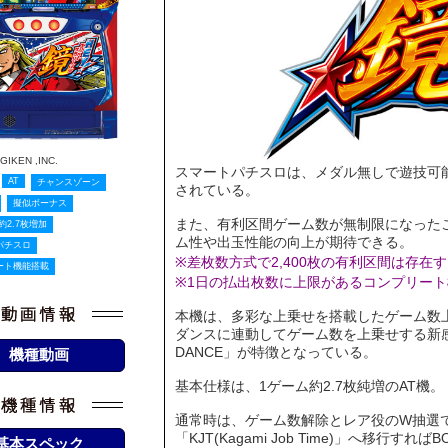
GIKEN ,INC.
スマートパチスロは、メダル無しで遊技可
AT
チャンスゾーン
されている。
擬似ボーナス
また、有利区間ゲーム数が無制限になった
約2.7枚増加
ム性や出玉性能の向上が期待できる。
パチスロ
※差枚数方式で2,400枚の有利区間は存在
ート機能搭載
※1日の払出枚数に上限があるコンプリート
本機は、多彩な上乗せを搭載したゲーム数上乗せ型
ダンスに連動してゲーム数を上乗せする新感覚
DANCE」が特徴となっている。
機種動画
基本仕様は、1ゲーム約2.7枚純増のAT機。
通常時は、ゲーム数解除とレア役のW抽選で
「KJT(Kagami Job Time)」へ移行すれ
基本スペック