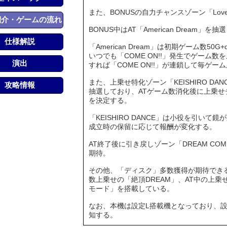
また、BONUSの自力チャンスゾーン「Love 
紹介・ゲームの流れ
BONUS中はAT「American Dream
仕様解説
「American Dream」は初期ゲーム数
いつでも「COME ON!!」発生でゲーム数を
演出
すれば「COME ON!!」が連鎖して毎ゲーム
また、上乗せ特化ゾーン「KEISHIRO D
攻略情報
抽選しており、ATゲーム数消化後に上乗せチャ
を決定する。
「KEISHIRO DANCE」は小役を引い
成立時の保留に応じて報酬が変化する。
AT終了後に引き戻しゾーン「DREAM COM
期待。
その他、「ディスク」多数獲得が期待できる「超
数上乗せの「絶頂DREAM」、AT中の上
モード」を搭載している。
なお、本機は設定L搭載機となっており、
知する。