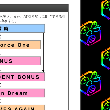
NUSから突入。また、AT引き戻しに期待できる引
」も存在する。