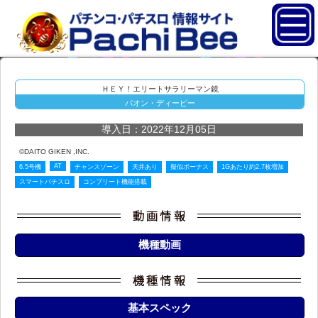
ＨＥＹ！エリートサラリーマン鏡
パオン・ディーピー
導入日：2022年12月05日
©DAITO GIKEN ,INC.
AT
6.5号機
チャンスゾーン
天井あり
擬似ボーナス
1Gあたり約2.7枚増加
スマートパチスロ
コンプリート機能搭載
機種動画
基本スペック