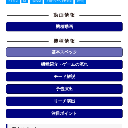
ST
出玉振分
8個保留
入賞口ラウンド数変化
右打ち
機種動画
基本スペック
機種紹介・ゲームの流れ
モード解説
予告演出
リーチ演出
注目ポイント