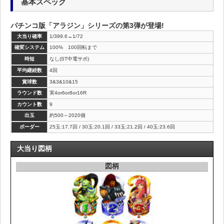
基本スペック
パチンコ版「アラジン」シリーズの第3弾が登場!
大当り確率
1/399.6→1/72
確変システム
100% 100回転まで
時短
なし(ST中電サポ)
平均継続数
4回
賞球数
3&3&10&15
ラウンド数
実4or6or8or16R
カウント数
9
出玉
約500～2020個
ボーダー
25玉:17.7回 / 30玉:20.1回 / 33玉:21.2回 / 40玉:23.6回
大当り図柄
図柄