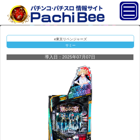
e東京リベンジャーズ
サミー
導入日：2025年07月07日