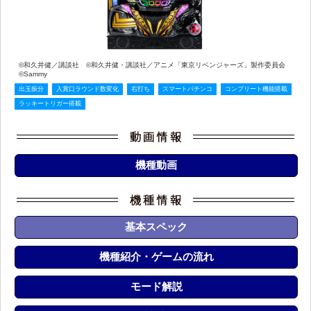
©和久井健／講談社 ©和久井健・講談社／アニメ「東京リベンジャーズ」製作委員会
©Sammy
出玉振分
入賞口ラウンド数変化
右打ち
スマートパチンコ
コンプリート機能搭載
ラッキートリガー搭載
機種動画
基本スペック
機種紹介・ゲームの流れ
モード解説