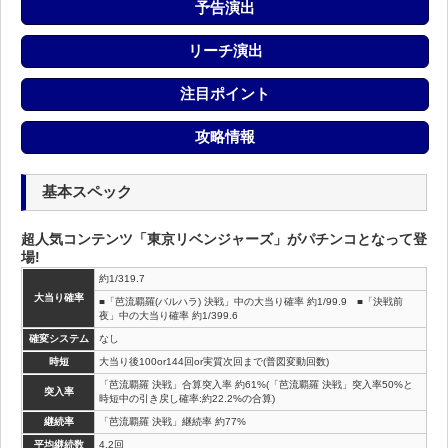
予告演出
リーチ演出
注目ポイント
攻略情報
基本スペック
超人気コンテンツ「東京リベンジャーズ」がパチンコとなって登
場!
約1/319.7
大当り確率
■「芭流覇羅(バルハラ) 決戦」中の大当り確率 約1/99.9 ■「決戦前
夜」中の大当り確率 約1/399.6
確変システム
なし
時短
大当り後100or144回or実質次回まで(普図変動回数)
「芭流覇羅 決戦」合算突入率 約61%(「芭流覇羅 決戦」突入率50%と
突入率
時短中の引き戻し確率:約22.2%の合算)
継続率
「芭流覇羅 決戦」継続率 約77%
平均継続数
4.2回