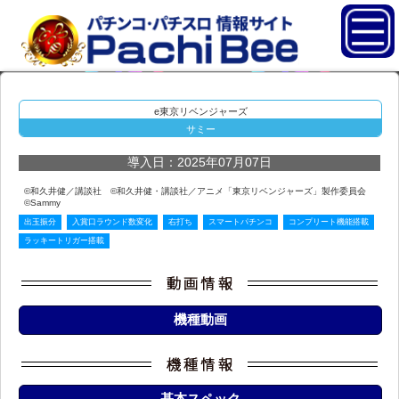
e東京リベンジャーズ
サミー
導入日：2025年07月07日
©和久井健／講談社 ©和久井健・講談社／アニメ「東京リベンジャーズ」製作委員会
©Sammy
出玉振分
入賞口ラウンド数変化
右打ち
スマートパチンコ
コンプリート機能搭載
ラッキートリガー搭載
機種動画
基本スペック