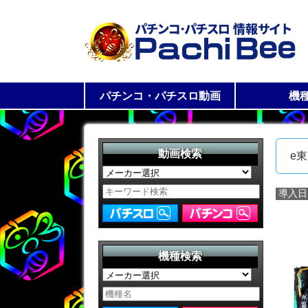
パチンコ・パチスロ動画
機
パチスロ動画一覧
パチンコ動画一覧
パチス
パチン
動画検索
e
導入日
機種検索