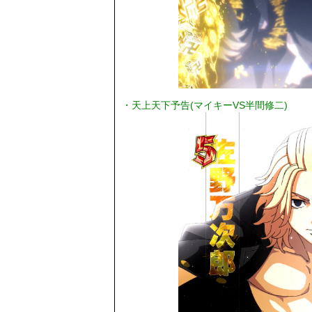
・天上天下予告(マイキーVS半間修二)