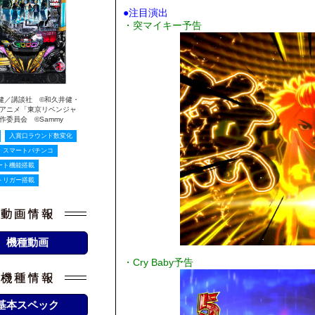
●注目演出
・突マイキー予告
健／講談社 ©和久井健・
アニメ「東京リベンジャ
作委員会 ©Sammy
入賞口ラウンド数変化
スマートパチンコ
ート機能搭載
トリガー搭載
機種動画
・
Cry Baby予告
基本スペック