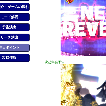
紹介・ゲームの流れ
モード解説
予告演出
リーチ演出
注目ポイント
攻略情報
・決起集会予告