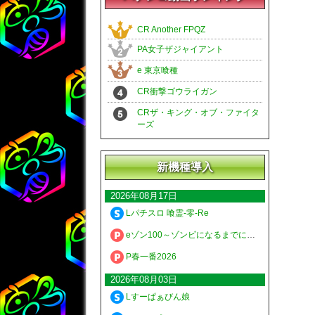
CR Another FPQZ
PA女子ザジャイアント
e 東京喰種
CR衝撃ゴウライガン
CRザ・キング・オブ・ファイタ
ーズ
新機種導入
2026年08月17日
Lパチスロ 喰霊-零-Re
eゾン100～ゾンビになるまでにしたい100のこと～
P春一番2026
2026年08月03日
Lすーぱぁびん娘