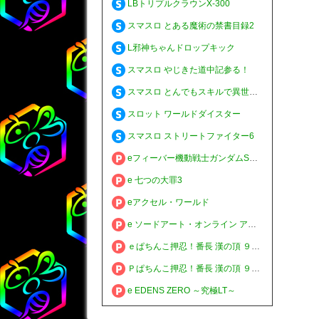
LBトリプルクラウンX-300
スマスロ とある魔術の禁書目録2
L邪神ちゃんドロップキック
スマスロ やじきた道中記参る！
スマスロ とんでもスキルで異世界放浪メシ
スロット ワールドダイスター
スマスロ ストリートファイター6
eフィーバー機動戦士ガンダムSEED クライマックス
e 七つの大罪3
eアクセル・ワールド
e ソードアート・オンライン アリシゼーション 夜空
ｅぱちんこ押忍！番長 漢の頂 ９９ver.
Ｐぱちんこ押忍！番長 漢の頂 ９９ver.
e EDENS ZERO ～究極LT～