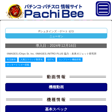
Pシュタインズ・ゲート ゼロ
ニューギン
導入日：2024年12月16日
©MAGES./Chiyo St. Inc. ©MAGES./NITRO PLUS 協力：未来ガジェット研究所
出玉振分
入賞口ラウンド数変化
右打ち
コンプリート機能搭載
ラッキートリガー搭載
機種動画
基本スペック