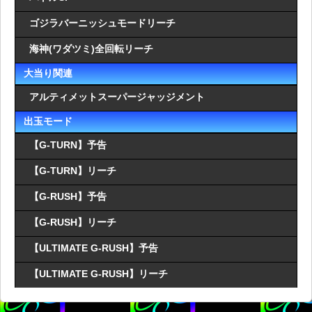
ゴジラバーニッシュモードリーチ
海神(ワダツミ)全回転リーチ
大当り関連
アルティメットスーパージャッジメント
出玉モード
【G-TURN】予告
【G-TURN】リーチ
【G-RUSH】予告
【G-RUSH】リーチ
【ULTIMATE G-RUSH】予告
【ULTIMATE G-RUSH】リーチ