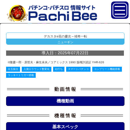
デカスタe花の慶次～傾奇一転
ニューギン
導入日：2025年07月22日
©隆慶一郎・原哲夫・麻生未央／コアミックス 1990 版権許諾証 YHR-626
出玉振分
入賞口ラウンド数変化
右打ち
スマートパチンコ
コンプリート機能搭載
ラッキートリガー搭載
機種動画
基本スペック