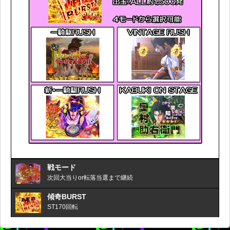
戦モード
次回大当りor転落当選まで継続
傾奇BURST
ST170回転