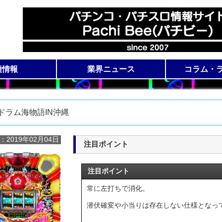
種情報
業界ニュース
コラム・
ロ機種一覧
コ機種一覧
展示会ニュース
新機種導入日
動画アクセ
全国稼働
コ
Aドラム海物語IN沖縄
：2019年02月04日
注目ポイント
注目ポイント
常に左打ちで消化。
潜伏確変や小当りは存在しない仕様となっ