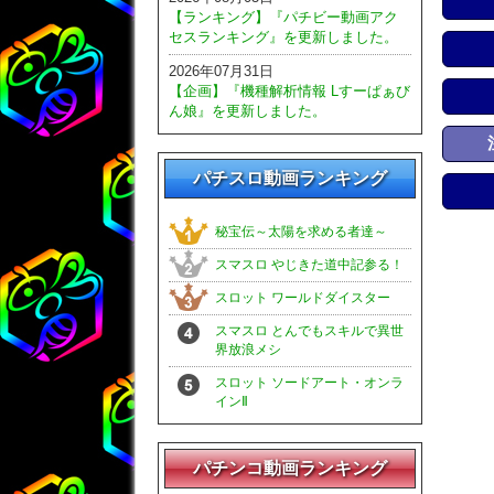
【ランキング】『パチビー動画アク
セスランキング』を更新しました。
2026年07月31日
【企画】『機種解析情報 Lすーぱぁび
ん娘』を更新しました。
パチスロ動画ランキング
秘宝伝～太陽を求める者達～
スマスロ やじきた道中記参る！
スロット ワールドダイスター
スマスロ とんでもスキルで異世
界放浪メシ
スロット ソードアート・オンラ
インⅡ
パチンコ動画ランキング