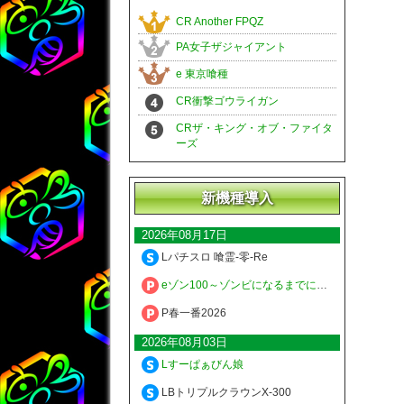
CR Another FPQZ
PA女子ザジャイアント
e 東京喰種
CR衝撃ゴウライガン
CRザ・キング・オブ・ファイタ
ーズ
新機種導入
2026年08月17日
Lパチスロ 喰霊-零-Re
eゾン100～ゾンビになるまでにしたい100のこと～
P春一番2026
2026年08月03日
Lすーぱぁびん娘
LBトリプルクラウンX-300