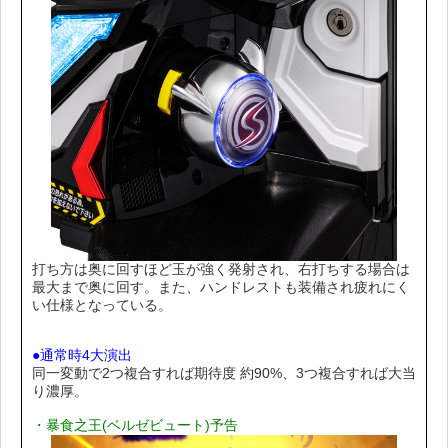
打ち方は奥に回すほど玉が強く発射され、右打ちする場合は
最大まで奥に回す。また、ハンドレストも装備され疲れにく
い仕様となっている。
●通常時4大演出
同一変動で2つ複合すれば期待度 約90%、3つ複合すれば大当
り濃厚。
・暴食之王(ベルゼビュート)予告