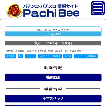
P転生したらスライムだった件
サンセイR&D
導入日：2024年11月05日
©伏瀬・川上泰樹／講談社 ©川上泰樹・伏瀬・講談社／転スラ製作委員会
ST
出玉振分
リミッタ
入賞口ラウンド数変化
右打ち
コンプリート機能搭載
機種動画
基本スペック