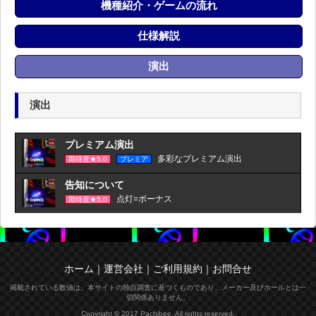
機種紹介・ゲームの流れ
仕様解説
演出
演出
プレミアム演出
多彩なプレミアム演出
期待度★5.0
プレミア
告知について
点灯=ボーナス
期待度★5.0
ホーム
｜
運営会社
｜
ご利用規約
｜
お問合せ
掲載されている数値は、本サイトの独自調査に基づくものであり、メーカー及びホールとは一
切関係ありません。
Copyright © 2017 Pachibee. All rights reserved.