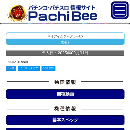
ネオアイムジャグラーEX
北電子
導入日：2025年09月01日
©KITA DENSHI
6号機
ノーマルタイプ
完全告知
機種動画
基本スペック