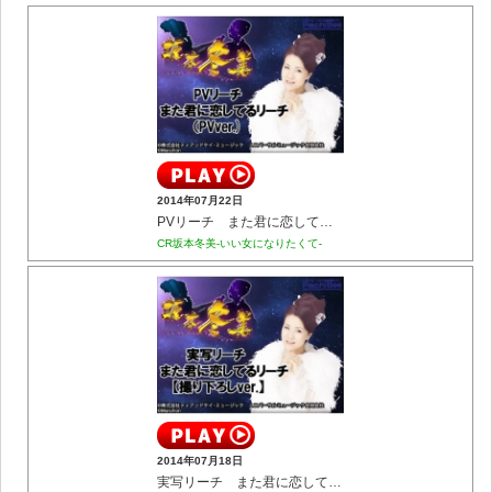
2014年07月22日
PVリーチ また君に恋してるリーチ（PVver.)
CR坂本冬美-いい女になりたくて-
2014年07月18日
実写リーチ また君に恋してるリーチ【撮り下ろしver.】