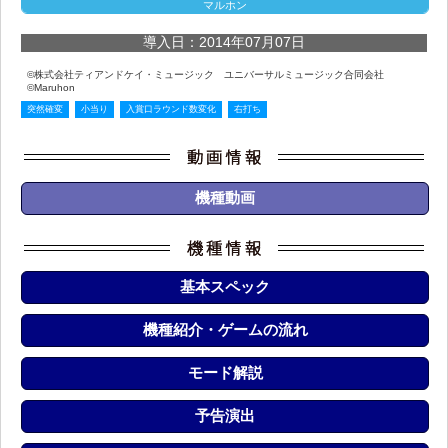
マルホン
導入日：2014年07月07日
©株式会社ティアンドケイ・ミュージック ユニバーサルミュージック合同会社
©Maruhon
突然確変
小当り
入賞口ラウンド数変化
右打ち
機種動画
基本スペック
機種紹介・ゲームの流れ
モード解説
予告演出