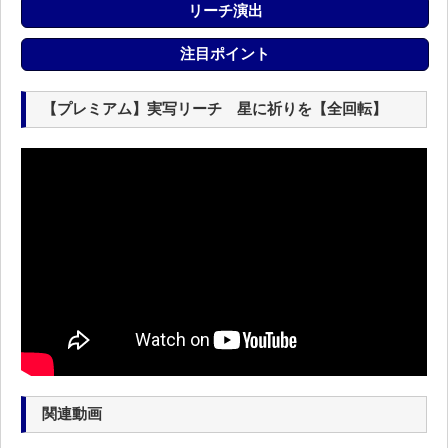
リーチ演出
注目ポイント
【プレミアム】実写リーチ 星に祈りを【全回転】
関連動画