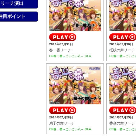
リーチ演出
注目ポイント
2014年07月31日
2014年07月30日
春一番リーチ
桜枝の舞リーチ
CR春一番～こいこい八～ GLA
CR春一番～こいこい
2014年07月28日
2014年07月25日
扇子の舞リーチ
番傘の舞リーチ
CR春一番～こいこい八～ GLA
CR春一番～こいこい