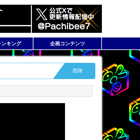
ランキング
企画コンテンツ
スランキング
ランキング
ラム
機種解析情報
WEB 漫画
西陣