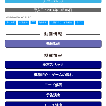
タイヨーエレック
導入日：2014年10月06日
©SEGA ©TAIYO ELEC
ST
潜伏確変
出玉振分
8個保留
入賞口ラウンド数変化
右打ち
機種動画
基本スペック
機種紹介・ゲームの流れ
モード解説
予告演出
リーチ演出