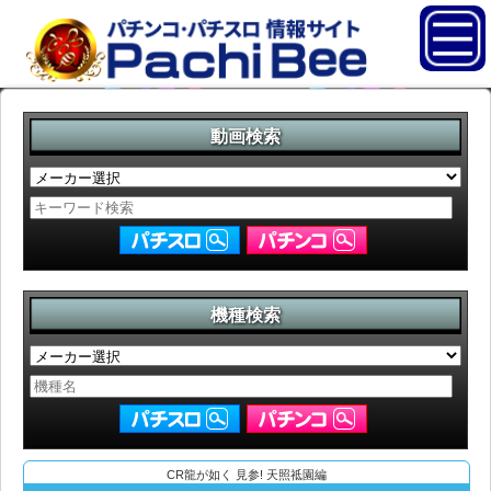
動画検索
機種検索
CR龍が如く 見参! 天照祗園編