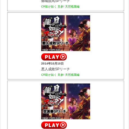
御城競馬SPリーチ
CR龍が如く 見参! 天照祗園編
2014年10月10日
悪人成敗SPリーチ
CR龍が如く 見参! 天照祗園編