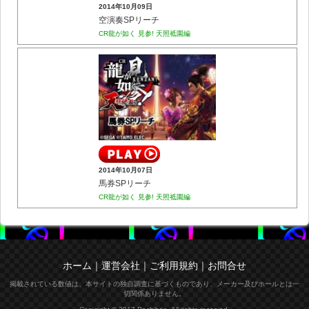
2014年10月09日
空演奏SPリーチ
CR龍が如く 見参! 天照祗園編
2014年10月07日
馬券SPリーチ
CR龍が如く 見参! 天照祗園編
ホーム
｜
運営会社
｜
ご利用規約
｜
お問合せ
掲載されている数値は、本サイトの独自調査に基づくものであり、メーカー及びホールとは一
切関係ありません。