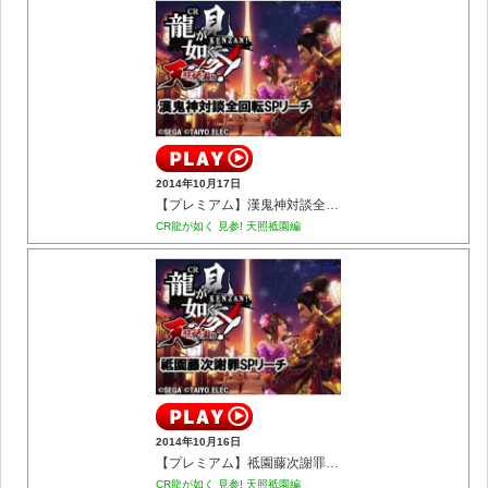
2014年10月17日
【プレミアム】漢鬼神対談全回転SPリーチ
CR龍が如く 見参! 天照祗園編
2014年10月16日
【プレミアム】祗園藤次謝罪SPリーチ
CR龍が如く 見参! 天照祗園編