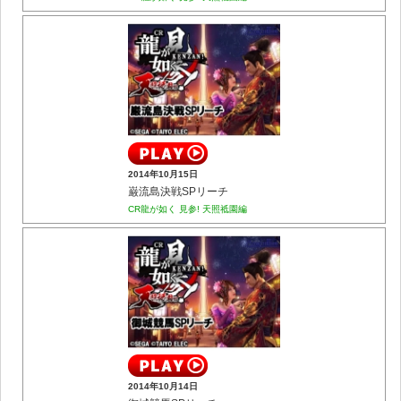
2014年10月15日
巌流島決戦SPリーチ
CR龍が如く 見参! 天照祗園編
2014年10月14日