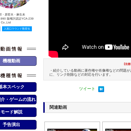
郎・原哲夫・麻生未
1990 版権許諾証YCA-239
 Co.,Ltd
入賞口ラウンド数変化
機種動画
【注意
・紹介している動画に著作権や肖像権などの問題が
に、リンク削除などの対応を行います。
基本スペック
ツイート
紹介・ゲームの流れ
関連動画
モード解説
予告演出