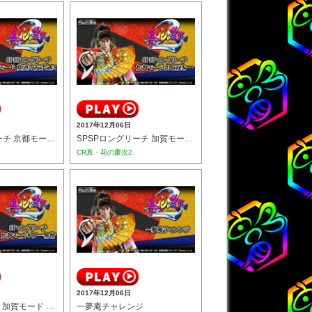
2017年12月06日
SPSPロングリーチ 京都モード 莫逆の友ゆえに
SPSPロングリーチ 加賀モード 月と涙と･･･
CR真・花の慶次2
2017年12月06日
SPロングリーチ 加賀モード くノ一無情
一夢庵チャレンジ