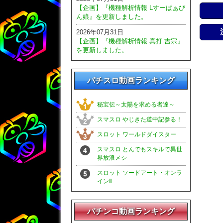
【企画】『機種解析情報 Lすーぱぁび
ん娘』を更新しました。
2026年07月31日
【企画】『機種解析情報 真打 吉宗』
を更新しました。
パチスロ動画ランキング
秘宝伝～太陽を求める者達～
スマスロ やじきた道中記参る！
スロット ワールドダイスター
スマスロ とんでもスキルで異世
界放浪メシ
スロット ソードアート・オンラ
インⅡ
パチンコ動画ランキング