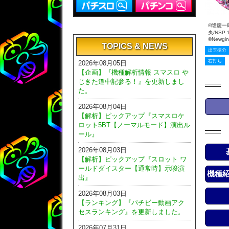
©隆慶一
央/NSP 
©Newgin
TOPICS & NEWS
出玉振分
右打ち
2026年08月05日
【企画】『機種解析情報 スマスロ や
じきた道中記参る！』を更新しまし
た。
2026年08月04日
【解析】ピックアップ『スマスロケ
ロット5BT【ノーマルモード】演出ル
ール』
2026年08月03日
【解析】ピックアップ『スロット ワ
ールドダイスター【通常時】示唆演
機種
出』
2026年08月03日
【ランキング】『パチビー動画アク
セスランキング』を更新しました。
2026年07月31日