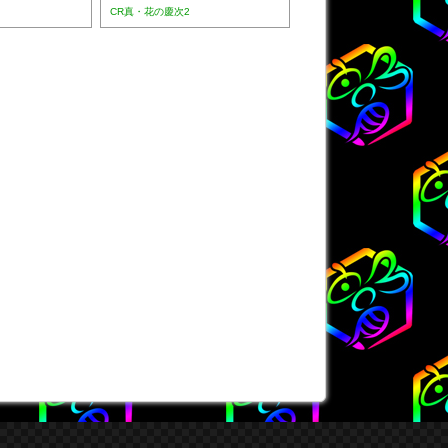
CR真・花の慶次2