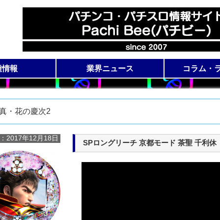
種情報
業界ニュース
コラム・
ロ機種一覧
コ機種一覧
展示会ニュース
新機種導入日
動画アクセ
全国稼働
コ
R真・花の慶次2
：2017年12月18日
SPロングリーチ 京都モード 茶聖 千利休