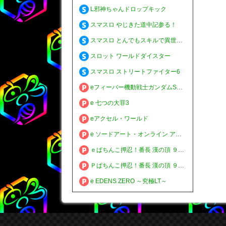
L邪神ちゃんドロップキック
スマスロ やじきた道中記参る！
スマスロ とんでもスキルで異世界放浪メシ
スロット ワールドダイスター
スマスロ ストリートファイター6
eフィーバー機動戦士ガンダムSEED クライマックス
e 七つの大罪3
eアクセル・ワールド
e ソードアート・オンライン アリシゼーション 夜空
ｅぱちんこ押忍！番長 漢の頂 ９９ver.
Ｐぱちんこ押忍！番長 漢の頂 ９９ver.
e EDENS ZERO ～究極LT～