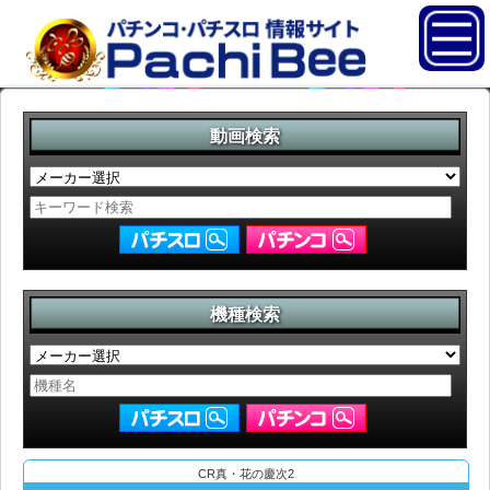
動画検索
機種検索
CR真・花の慶次2