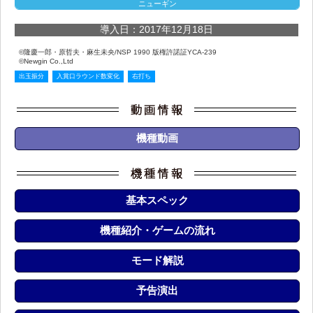
ニューギン
導入日：2017年12月18日
©隆慶一郎・原哲夫・麻生未央/NSP 1990 版権許諾証YCA-239
©Newgin Co.,Ltd
出玉振分
入賞口ラウンド数変化
右打ち
機種動画
基本スペック
機種紹介・ゲームの流れ
モード解説
予告演出