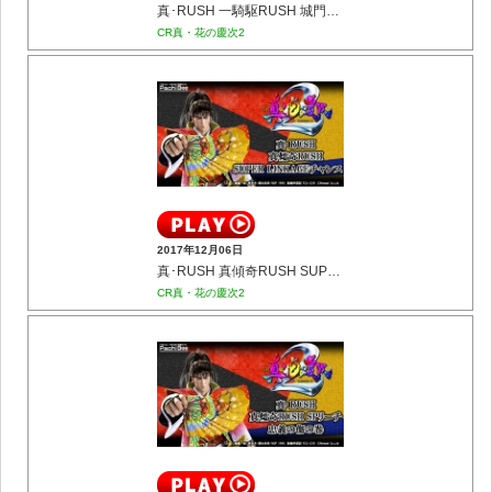
真･RUSH 一騎駆RUSH 城門突破演出
CR真・花の慶次2
2017年12月06日
真･RUSH 真傾奇RUSH SUPER LINKAGEチャンス
CR真・花の慶次2