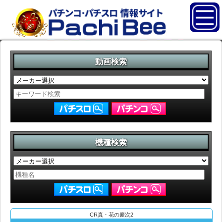
動画検索
機種検索
CR真・花の慶次2