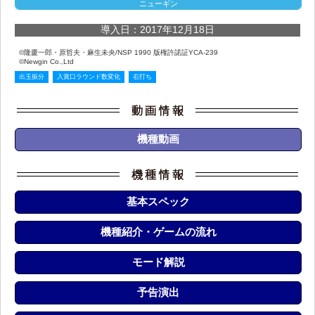
ニューギン
導入日：2017年12月18日
©隆慶一郎・原哲夫・麻生未央/NSP 1990 版権許諾証YCA-239
©Newgin Co.,Ltd
出玉振分
入賞口ラウンド数変化
右打ち
機種動画
基本スペック
機種紹介・ゲームの流れ
モード解説
予告演出