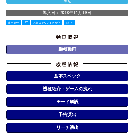
豊丸
導入日：2018年11月19日
ST
出玉振分
入賞口ラウンド数変化
右打ち
機種動画
基本スペック
機種紹介・ゲームの流れ
モード解説
予告演出
リーチ演出