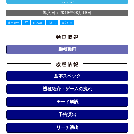
マルホン
導入日：2019年08月19日
ST
出玉振分
8個保留
右打ち
設定付き
機種動画
基本スペック
機種紹介・ゲームの流れ
モード解説
予告演出
リーチ演出