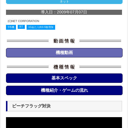
ネット
導入日：2009年07月07日
(C)NET CORPORATION
RT
5号機
1Gあたり約0.6枚増加
機種動画
基本スペック
機種紹介・ゲームの流れ
ビーチフラッグ対決