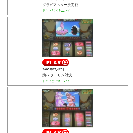
グラビアスター決定戦
ドキッと!ビキニパイ
2009年07月20日
跳べ!ターザン対決
ドキッと!ビキニパイ