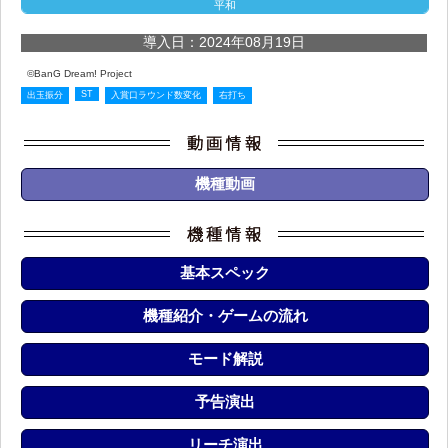
平和
導入日：2024年08月19日
©BanG Dream! Project
ST
出玉振分
入賞口ラウンド数変化
右打ち
機種動画
基本スペック
機種紹介・ゲームの流れ
モード解説
予告演出
リーチ演出