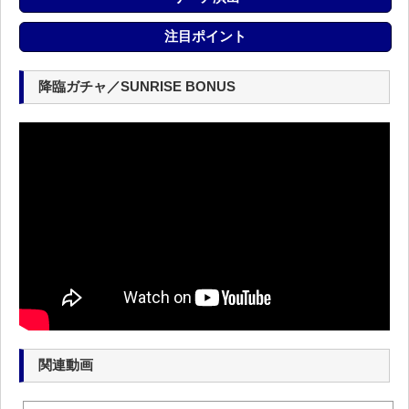
注目ポイント
降臨ガチャ／SUNRISE BONUS
関連動画